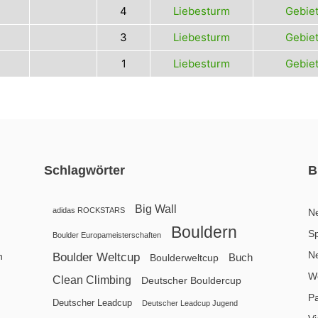
4
Liebesturm
Gebiet
3
Liebesturm
Gebiet
1
Liebesturm
Gebiet
Schlagwörter
B
Big Wall
adidas ROCKSTARS
N
Bouldern
Sp
Boulder Europameisterschaften
N
n
Boulder Weltcup
Buch
Boulderweltcup
We
Clean Climbing
Deutscher Bouldercup
P
Deutscher Leadcup
Deutscher Leadcup Jugend