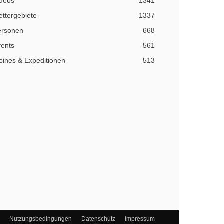
ideos
1341
ettergebiete
1337
ersonen
668
vents
561
pines & Expeditionen
513
Nutzungsbedingungen
Datenschutz
Impressum