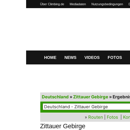
Über Climbing.de
Mediadaten
Nutzungsbedingungen
Climbing.de
HOME
NEWS
VIDEOS
FOTOS
Deutschland
»
Zittauer Gebirge
» Ergebni
»
Routen
|
Fotos
|
Ko
Zittauer Gebirge