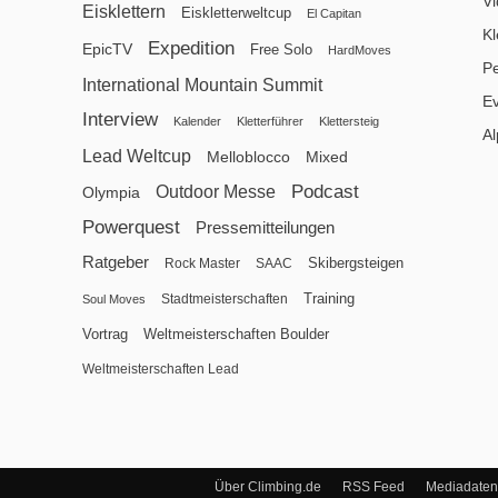
V
Eisklettern
Eiskletterweltcup
El Capitan
Kl
Expedition
EpicTV
Free Solo
HardMoves
P
International Mountain Summit
E
Interview
Kalender
Kletterführer
Klettersteig
Al
Lead Weltcup
Melloblocco
Mixed
Podcast
Outdoor Messe
Olympia
Powerquest
Pressemitteilungen
Ratgeber
Skibergsteigen
Rock Master
SAAC
Training
Stadtmeisterschaften
Soul Moves
Vortrag
Weltmeisterschaften Boulder
Weltmeisterschaften Lead
Über Climbing.de
RSS Feed
Mediadaten