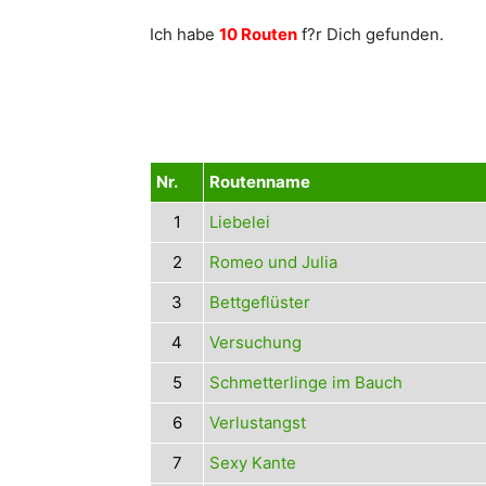
Ich habe
10 Routen
f?r Dich gefunden.
Nr.
Routenname
1
Liebelei
2
Romeo und Julia
3
Bettgeflüster
4
Versuchung
5
Schmetterlinge im Bauch
6
Verlustangst
7
Sexy Kante