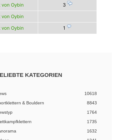
 von Oybin
3
 von Oybin
 von Oybin
1
ELIEBTE KATEGORIEN
ews
10618
ortklettern & Bouldern
8843
ewstyp
1764
ttkampfklettern
1735
anorama
1632