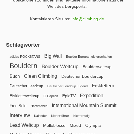
Publikationen zu finden sind, aktuelle Informationen aus der
Welt des Bergsports.
Kontaktieren Sie uns:
info@climbing.de
Schlagwörter
Big Wall
adidas ROCKSTARS
Boulder Europameisterschaften
Bouldern
Boulder Weltcup
Boulderweltcup
Clean Climbing
Buch
Deutscher Bouldercup
Eisklettern
Deutscher Leadcup
Deutscher Leadcup Jugend
Expedition
EpicTV
Eiskletterweltcup
El Capitan
International Mountain Summit
Free Solo
HardMoves
Interview
Kalender
Kletterführer
Klettersteig
Lead Weltcup
Melloblocco
Mixed
Olympia