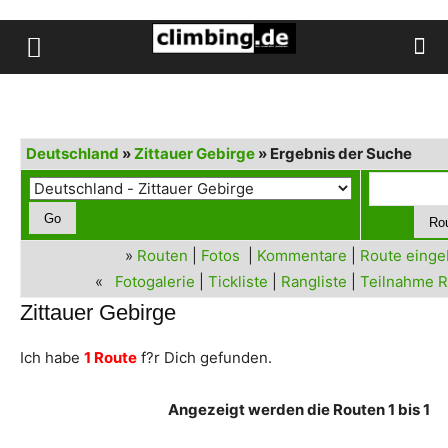
Deutschland
»
Zittauer Gebirge
» Ergebnis der Suche
»
Routen
|
Fotos
|
Kommentare
|
Route eing
«
Fotogalerie
|
Tickliste
|
Rangliste
|
Teilnahme R
Zittauer Gebirge
Ich habe
1 Route
f?r Dich gefunden.
Angezeigt werden die Routen 1 bis 1