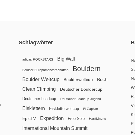
Schlagwörter
B
Big Wall
adidas ROCKSTARS
N
Bouldern
Sp
Boulder Europameisterschaften
N
Boulder Weltcup
Buch
Boulderweltcup
We
Clean Climbing
Deutscher Bouldercup
P
Deutscher Leadcup
Deutscher Leadcup Jugend
n
V
Eisklettern
Eiskletterweltcup
El Capitan
Kl
Expedition
EpicTV
Free Solo
HardMoves
P
International Mountain Summit
E