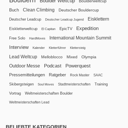
Bouldern
Boulder Weltcup
Boulderweltcup
Clean Climbing
Buch
Deutscher Bouldercup
Eisklettern
Deutscher Leadcup
Deutscher Leadcup Jugend
Expedition
EpicTV
Eiskletterweltcup
El Capitan
International Mountain Summit
Free Solo
HardMoves
Interview
Kalender
Kletterführer
Klettersteig
Lead Weltcup
Melloblocco
Mixed
Olympia
Podcast
Powerquest
Outdoor Messe
Pressemitteilungen
Ratgeber
Rock Master
SAAC
Skibergsteigen
Training
Stadtmeisterschaften
Soul Moves
Vortrag
Weltmeisterschaften Boulder
Weltmeisterschaften Lead
BELIEBTE KATEGORIEN