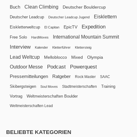
Clean Climbing
Buch
Deutscher Bouldercup
Eisklettern
Deutscher Leadcup
Deutscher Leadcup Jugend
Expedition
EpicTV
Eiskletterweltcup
El Capitan
International Mountain Summit
Free Solo
HardMoves
Interview
Kalender
Kletterführer
Klettersteig
Lead Weltcup
Melloblocco
Mixed
Olympia
Podcast
Powerquest
Outdoor Messe
Pressemitteilungen
Ratgeber
Rock Master
SAAC
Skibergsteigen
Training
Stadtmeisterschaften
Soul Moves
Vortrag
Weltmeisterschaften Boulder
Weltmeisterschaften Lead
BELIEBTE KATEGORIEN