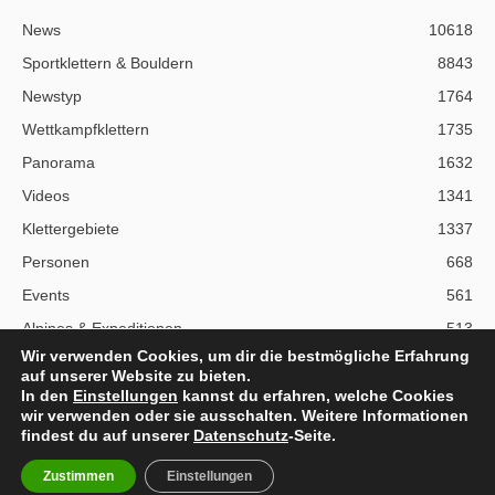
News
10618
Sportklettern & Bouldern
8843
Newstyp
1764
Wettkampfklettern
1735
Panorama
1632
Videos
1341
Klettergebiete
1337
Personen
668
Events
561
Alpines & Expeditionen
513
Wir verwenden Cookies, um dir die bestmögliche Erfahrung
auf unserer Website zu bieten.
In den
Einstellungen
kannst du erfahren, welche Cookies
wir verwenden oder sie ausschalten. Weitere Informationen
Über Climbing.de
RSS Feed
Mediadaten
findest du auf unserer
Datenschutz
-Seite.
Nutzungsbedingungen
Datenschutz
Impressum
Zustimmen
Einstellungen
© Copyright 1998 - 2022 Climbing.de by Martin Joisten