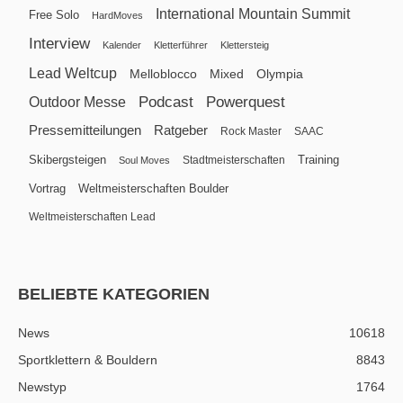
International Mountain Summit
Free Solo
HardMoves
Interview
Kalender
Kletterführer
Klettersteig
Lead Weltcup
Melloblocco
Mixed
Olympia
Podcast
Powerquest
Outdoor Messe
Pressemitteilungen
Ratgeber
Rock Master
SAAC
Skibergsteigen
Training
Stadtmeisterschaften
Soul Moves
Vortrag
Weltmeisterschaften Boulder
Weltmeisterschaften Lead
BELIEBTE KATEGORIEN
News
10618
Sportklettern & Bouldern
8843
Newstyp
1764