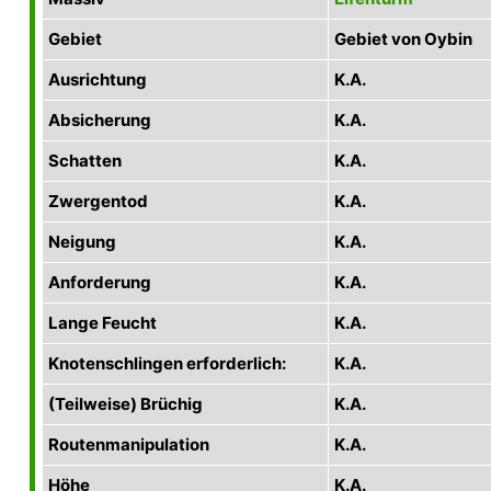
Gebiet
Gebiet von Oybin
Ausrichtung
K.A.
Absicherung
K.A.
Schatten
K.A.
Zwergentod
K.A.
Neigung
K.A.
Anforderung
K.A.
Lange Feucht
K.A.
Knotenschlingen erforderlich:
K.A.
(Teilweise) Brüchig
K.A.
Routenmanipulation
K.A.
Höhe
K.A.