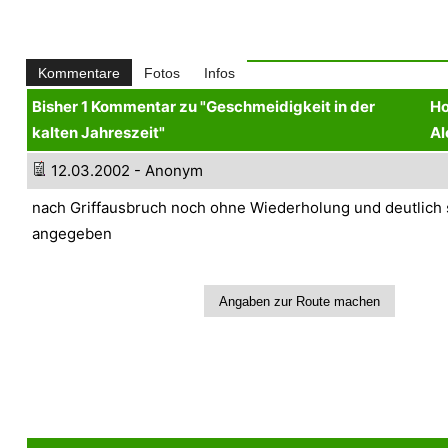
Kommentare
Fotos
Infos
Bisher 1 Kommentar zu "Geschmeidigkeit in der
Ho
kalten Jahreszeit"
Al
12.03.2002 - Anonym
nach Griffausbruch noch ohne Wiederholung und deutlich 
angegeben